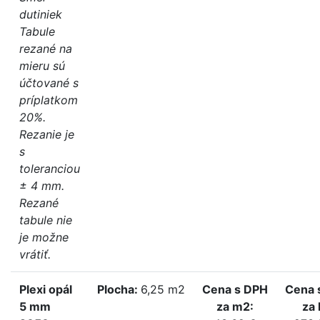
dutiniek
Tabule
rezané na
mieru sú
účtované s
príplatkom
20%.
Rezanie je
s
toleranciou
± 4 mm.
Rezané
tabule nie
je možne
vrátiť.
Plexi opál
Plocha:
6,25 m2
Cena s DPH
Cena 
5 mm
za m2:
za 