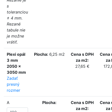
s
toleranciou
± 4 mm.
Rezané
tabule nie
je možne
vrátiť.
Plexi opál
Plocha:
6,25 m2
Cena s DPH
Cena 
3 mm
za m2:
za 
2050 x
27,65 €
172,
3050 mm
Zadať
presný
rozmer
A
Plocha:
Cena s DPH
Cena 
za m2:
za 