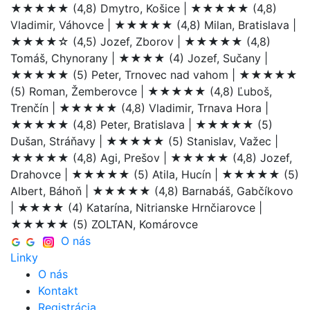
★★★★★
(4,8) Dmytro, Košice |
★★★★★
(4,8)
Vladimir, Váhovce |
★★★★★
(4,8) Milan, Bratislava |
★★★★☆
(4,5) Jozef, Zborov |
★★★★★
(4,8)
Tomáš, Chynorany |
★★★★
(4) Jozef, Sučany |
★★★★★
(5) Peter, Trnovec nad vahom |
★★★★★
(5) Roman, Žemberovce |
★★★★★
(4,8) Ľuboš,
Trenčín |
★★★★★
(4,8) Vladimir, Trnava Hora |
★★★★★
(4,8) Peter, Bratislava |
★★★★★
(5)
Dušan, Stráňavy |
★★★★★
(5) Stanislav, Važec |
★★★★★
(4,8) Agi, Prešov |
★★★★★
(4,8) Jozef,
Drahovce |
★★★★★
(5) Atila, Hucín |
★★★★★
(5)
Albert, Báhoň |
★★★★★
(4,8) Barnabáš, Gabčíkovo
|
★★★★
(4) Katarína, Nitrianske Hrnčiarovce |
★★★★★
(5) ZOLTAN, Komárovce
O nás
Linky
O nás
Kontakt
Registrácia