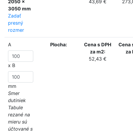
2050 x
43,69 €
273,
3050 mm
Zadať
presný
rozmer
A
Plocha:
Cena s DPH
Cena 
za m2:
za 
52,43 €
x
B
mm
Smer
dutiniek
Tabule
rezané na
mieru sú
účtované s