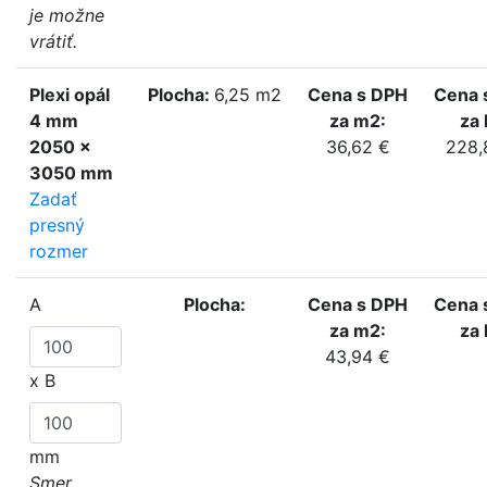
je možne
vrátiť.
Plexi opál
Plocha:
6,25 m2
Cena s DPH
Cena 
4 mm
za m2:
za 
2050 x
36,62 €
228,
3050 mm
Zadať
presný
rozmer
A
Plocha:
Cena s DPH
Cena 
za m2:
za 
43,94 €
x
B
mm
Smer