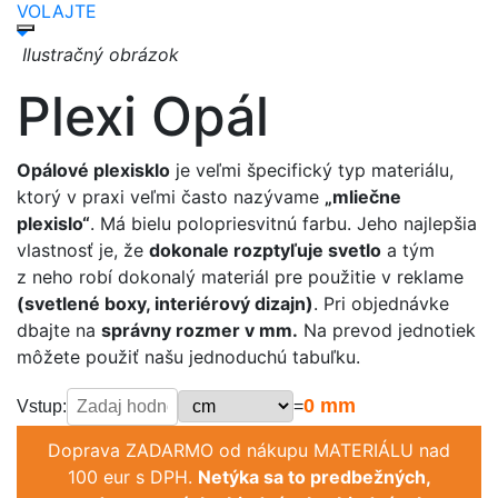
VOLAJTE
Ilustračný obrázok
Plexi Opál
Opálové plexisklo
je veľmi špecifický typ materiálu,
ktorý v praxi veľmi často nazývame
„mliečne
plexislo“
. Má bielu polopriesvitnú farbu. Jeho najlepšia
vlastnosť je, že
dokonale rozptyľuje svetlo
a tým
z neho robí dokonalý materiál pre použitie v reklame
(svetlené boxy, interiérový dizajn)
. Pri objednávke
dbajte na
správny rozmer v mm.
Na prevod jednotiek
môžete použiť našu jednoduchú tabuľku.
0
mm
Vstup:
=
Doprava ZADARMO od nákupu MATERIÁLU nad
100 eur s DPH.
Netýka sa to predbežných,