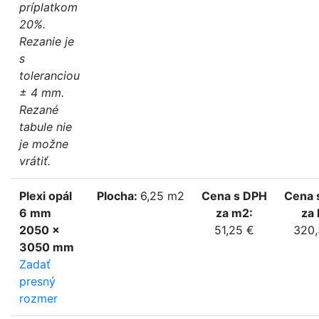
príplatkom
20%.
Rezanie je
s
toleranciou
± 4 mm.
Rezané
tabule nie
je možne
vrátiť.
Plexi opál
Plocha:
6,25 m2
Cena s DPH
Cena 
6 mm
za m2:
za 
2050 x
51,25 €
320,
3050 mm
Zadať
presný
rozmer