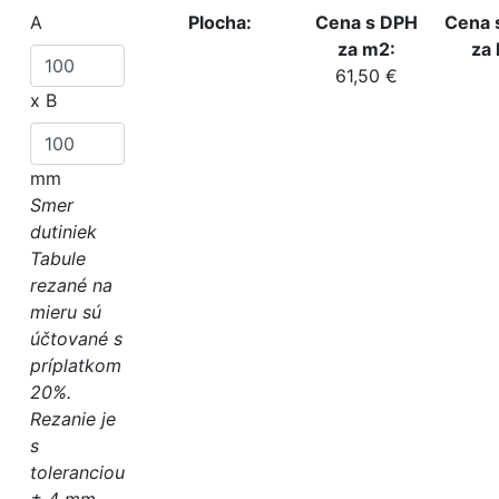
A
Plocha:
Cena s DPH
Cena 
za m2:
za 
61,50 €
x
B
mm
Smer
dutiniek
Tabule
rezané na
mieru sú
účtované s
príplatkom
20%.
Rezanie je
s
toleranciou
± 4 mm.