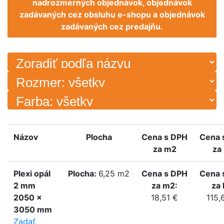
nadrozmerných objednávok, objednávok
zadávaných cez obsluhu e-shopu a objednávok
zadávaných cez predajňu.
Názov
Plocha
Cena s DPH
Cena 
za m2
za
Plexi opál
Plocha:
6,25 m2
Cena s DPH
Cena 
2 mm
za m2:
za 
2050 x
18,51 €
115,
3050 mm
Zadať