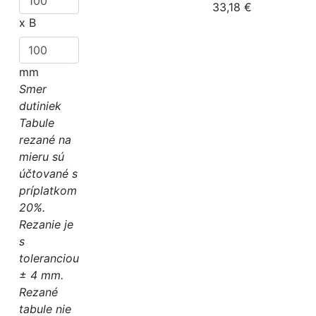
33,18 €
x
B
mm
Smer
dutiniek
Tabule
rezané na
mieru sú
účtované s
príplatkom
20%.
Rezanie je
s
toleranciou
± 4 mm.
Rezané
tabule nie