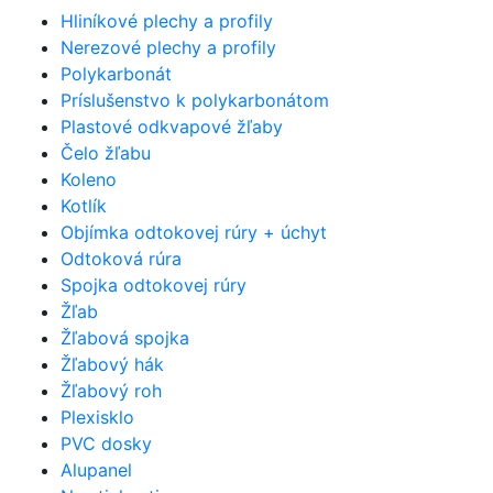
Hliníkové plechy a profily
Nerezové plechy a profily
Polykarbonát
Príslušenstvo k polykarbonátom
Plastové odkvapové žľaby
Čelo žľabu
Koleno
Kotlík
Objímka odtokovej rúry + úchyt
Odtoková rúra
Spojka odtokovej rúry
Žľab
Žľabová spojka
Žľabový hák
Žľabový roh
Plexisklo
PVC dosky
Alupanel