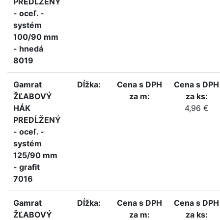
PREDĹŽENÝ
- oceľ. -
systém
100/90 mm
- hnedá
8019
Gamrat
Dĺžka:
Cena s DPH
Cena s DPH
ŽĽABOVÝ
za m:
za ks:
HÁK
4,96 €
PREDĹŽENÝ
- oceľ. -
systém
125/90 mm
- grafit
7016
Gamrat
Dĺžka:
Cena s DPH
Cena s DPH
ŽĽABOVÝ
za m:
za ks: