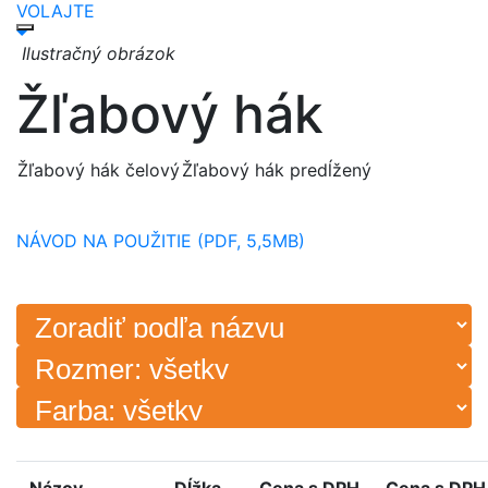
VOLAJTE
Ilustračný obrázok
Žľabový hák
Žľabový hák čelový
Žľabový hák predĺžený
NÁVOD NA POUŽITIE (PDF, 5,5MB)
Názov
Dĺžka
Cena s DPH
Cena s DPH