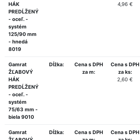
HÁK
4,96 €
PREDĹŽENÝ
- oceľ. -
systém
125/90 mm
- hnedá
8019
Gamrat
Dĺžka:
Cena s DPH
Cena s DPH
ŽĽABOVÝ
za m:
za ks:
HÁK
2,60 €
PREDĹŽENÝ
- oceľ. -
systém
75/63 mm -
biela 9010
Gamrat
Dĺžka:
Cena s DPH
Cena s DPH
ŽĽABOVÝ
za m:
za ks: