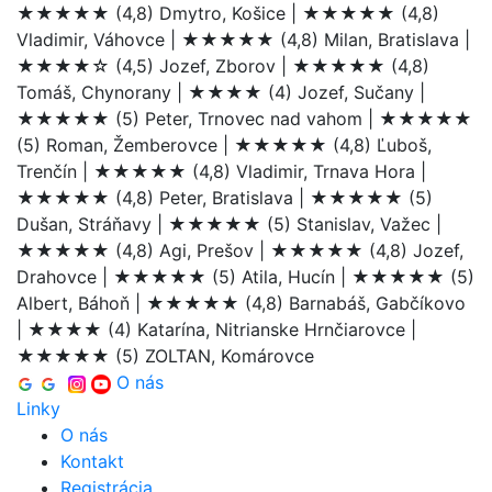
★★★★★
(4,8) Dmytro, Košice |
★★★★★
(4,8)
Vladimir, Váhovce |
★★★★★
(4,8) Milan, Bratislava |
★★★★☆
(4,5) Jozef, Zborov |
★★★★★
(4,8)
Tomáš, Chynorany |
★★★★
(4) Jozef, Sučany |
★★★★★
(5) Peter, Trnovec nad vahom |
★★★★★
(5) Roman, Žemberovce |
★★★★★
(4,8) Ľuboš,
Trenčín |
★★★★★
(4,8) Vladimir, Trnava Hora |
★★★★★
(4,8) Peter, Bratislava |
★★★★★
(5)
Dušan, Stráňavy |
★★★★★
(5) Stanislav, Važec |
★★★★★
(4,8) Agi, Prešov |
★★★★★
(4,8) Jozef,
Drahovce |
★★★★★
(5) Atila, Hucín |
★★★★★
(5)
Albert, Báhoň |
★★★★★
(4,8) Barnabáš, Gabčíkovo
|
★★★★
(4) Katarína, Nitrianske Hrnčiarovce |
★★★★★
(5) ZOLTAN, Komárovce
O nás
Linky
O nás
Kontakt
Registrácia