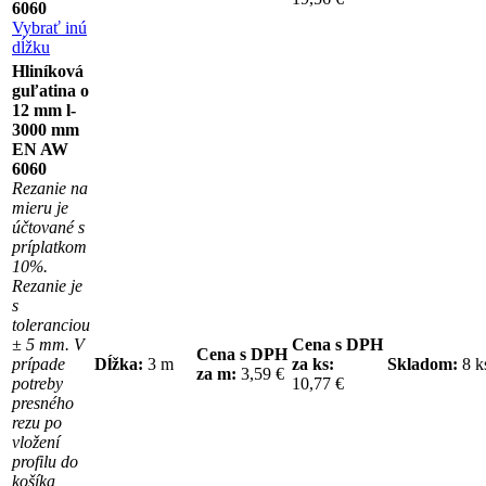
6060
Vybrať inú
dĺžku
Hliníková
guľatina o
12 mm l-
3000 mm
EN AW
6060
Rezanie na
mieru je
účtované s
príplatkom
10%.
Rezanie je
s
toleranciou
± 5 mm. V
Cena s DPH
Cena s DPH
prípade
Dĺžka:
3 m
za ks:
Skladom:
8 
za m:
3,59 €
potreby
10,77 €
presného
rezu po
vložení
profilu do
košíka