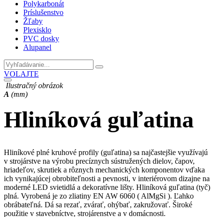
Polykarbonát
Príslušenstvo
Žľaby
Plexisklo
PVC dosky
Alupanel
VOLAJTE
Ilustračný obrázok
A
(mm)
Hliníková guľatina
Hliníkové plné kruhové profily (guľatina) sa najčastejšie využívajú
v strojárstve na výrobu precíznych sústružených dielov, čapov,
hriadeľov, skrutiek a rôznych mechanických komponentov vďaka
ich vynikajúcej obrobiteľnosti a pevnosti, v interiérovom dizajne na
moderné LED svietidlá a dekoratívne lišty. Hliníková guľatina (tyč)
plná. Vyrobená je zo zliatiny EN AW 6060 ( AlMgSi ). Ľahko
obrábateľná. Dá sa rezať, zvárať, ohýbať, zakružovať. Široké
použitie v stavebníctve, strojárenstve a v domácnosti.