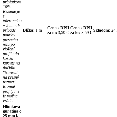
príplatkom
10%.
Rezanie je
s
toleranciou
± 5 mm. V
Cena s DPH
Cena s DPH
prípade
Dĺžka:
1 m
Skladom:
24
za m:
3,59 €
za ks:
3,59 €
potreby
presného
rezu po
vložení
profilu do
košíka
kliknite na
tlačidlo
"Narezať
na presný
rozmer".
Rezané
profily nie
je možne
vrátiť.
Hliníková
guľatina o
25 mm l-