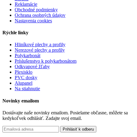
Reklamácie
Obchodné podmienky
Ochrana osobných údajov
Nastavenia cookies
Rýchle linky
Hliníkové plechy a profily
Nerezové plechy a profily
Polykarbonát
Príslušenstvo k polykarbonátom
Odkvapové žľaby
Plexisklo
PVC dosky
Alupanel
Na stiahnutie
Novinky emailom
Dostávajte naše novinky emailom. Posielame občasne, môžete sa
kedykoľvek odhlásiť. Zadajte svoj email.