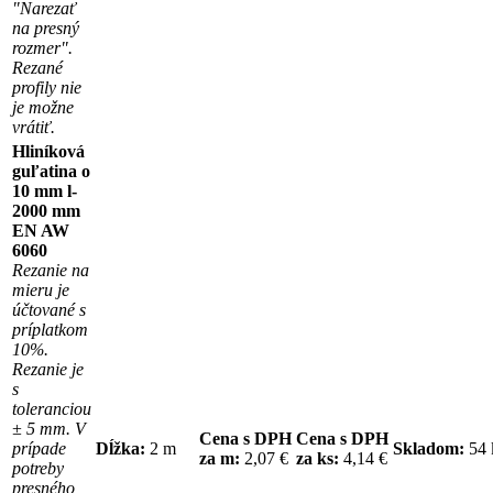
"Narezať
na presný
rozmer".
Rezané
profily nie
je možne
vrátiť.
Hliníková
guľatina o
10 mm l-
2000 mm
EN AW
6060
Rezanie na
mieru je
účtované s
príplatkom
10%.
Rezanie je
s
toleranciou
± 5 mm. V
Cena s DPH
Cena s DPH
prípade
Dĺžka:
2 m
Skladom:
54
za m:
2,07 €
za ks:
4,14 €
potreby
presného