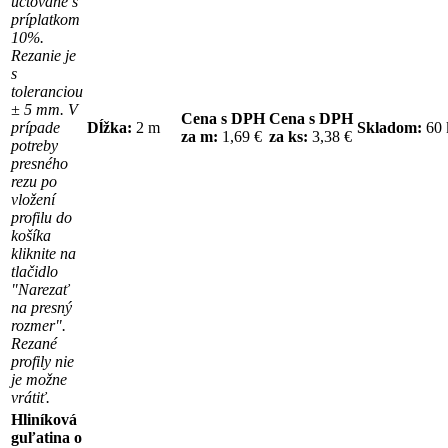
účtované s
príplatkom
10%.
Rezanie je
s
toleranciou
± 5 mm. V
Cena s DPH
Cena s DPH
prípade
Dĺžka:
2 m
Skladom:
60
za m:
1,69 €
za ks:
3,38 €
potreby
presného
rezu po
vložení
profilu do
košíka
kliknite na
tlačidlo
"Narezať
na presný
rozmer".
Rezané
profily nie
je možne
vrátiť.
Hliníková
guľatina o