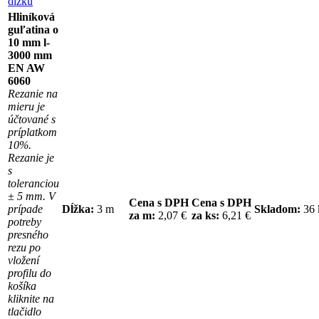
dĺžku
Hliníková
guľatina o
10 mm l-
3000 mm
EN AW
6060
Rezanie na
mieru je
účtované s
príplatkom
10%.
Rezanie je
s
toleranciou
± 5 mm. V
Cena s DPH
Cena s DPH
prípade
Dĺžka:
3 m
Skladom:
36
za m:
2,07 €
za ks:
6,21 €
potreby
presného
rezu po
vložení
profilu do
košíka
kliknite na
tlačidlo