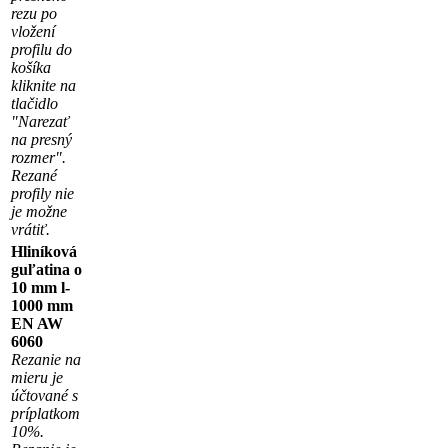
rezu po
vložení
profilu do
košíka
kliknite na
tlačidlo
"Narezať
na presný
rozmer".
Rezané
profily nie
je možne
vrátiť.
Hliníková
guľatina o
10 mm l-
1000 mm
EN AW
6060
Rezanie na
mieru je
účtované s
príplatkom
10%.