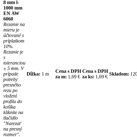
8 mm l-
1000 mm
EN AW
6060
Rezanie na
mieru je
účtované s
príplatkom
10%.
Rezanie je
s
toleranciou
± 5 mm. V
Cena s DPH
Cena s DPH
prípade
Dĺžka:
1 m
Skladom:
12
za m:
1,69 €
za ks:
1,69 €
potreby
presného
rezu po
vložení
profilu do
košíka
kliknite na
tlačidlo
"Narezať
na presný
rozmer".