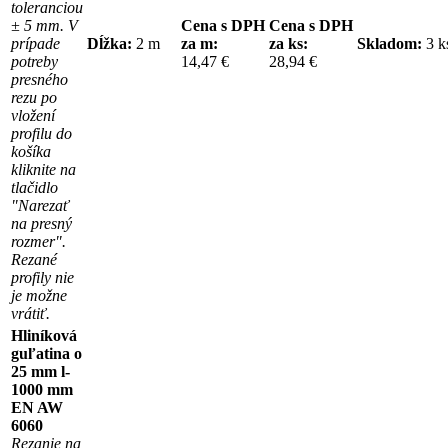
toleranciou
± 5 mm. V
Cena s DPH
Cena s DPH
prípade
Dĺžka:
2 m
za m:
za ks:
Skladom:
3 
potreby
14,47 €
28,94 €
presného
rezu po
vložení
profilu do
košíka
kliknite na
tlačidlo
"Narezať
na presný
rozmer".
Rezané
profily nie
je možne
vrátiť.
Hliníková
guľatina o
25 mm l-
1000 mm
EN AW
6060
Rezanie na