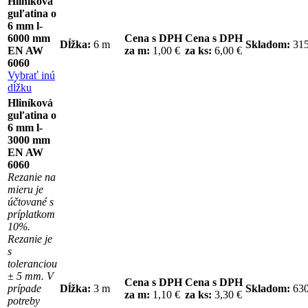
Hliníková
guľatina o
6 mm l-
6000 mm
Cena s DPH
Cena s DPH
Dĺžka:
6 m
Skladom:
31
EN AW
za m:
1,00 €
za ks:
6,00 €
6060
Vybrať inú
dĺžku
Hliníková
guľatina o
6 mm l-
3000 mm
EN AW
6060
Rezanie na
mieru je
účtované s
príplatkom
10%.
Rezanie je
s
toleranciou
± 5 mm. V
Cena s DPH
Cena s DPH
prípade
Dĺžka:
3 m
Skladom:
63
za m:
1,10 €
za ks:
3,30 €
potreby