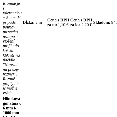
Rezanie je
s
toleranciou
± 5 mm. V
Cena s DPH
Cena s DPH
prípade
Dĺžka:
2 m
Skladom:
94
za m:
1,10 €
za ks:
2,20 €
potreby
presného
rezu po
vložení
profilu do
košíka
kliknite na
tlačidlo
"Narezať
na presný
rozmer".
Rezané
profily nie
je možne
vrátiť.
Hliníková
guľatina o
6 mm l-
1000 mm