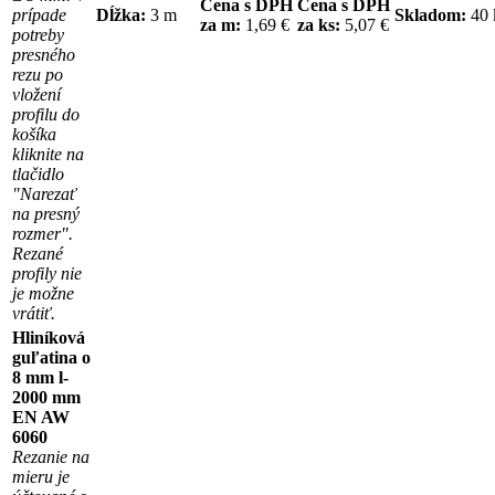
Cena s DPH
Cena s DPH
prípade
Dĺžka:
3 m
Skladom:
40
za m:
1,69 €
za ks:
5,07 €
potreby
presného
rezu po
vložení
profilu do
košíka
kliknite na
tlačidlo
"Narezať
na presný
rozmer".
Rezané
profily nie
je možne
vrátiť.
Hliníková
guľatina o
8 mm l-
2000 mm
EN AW
6060
Rezanie na
mieru je