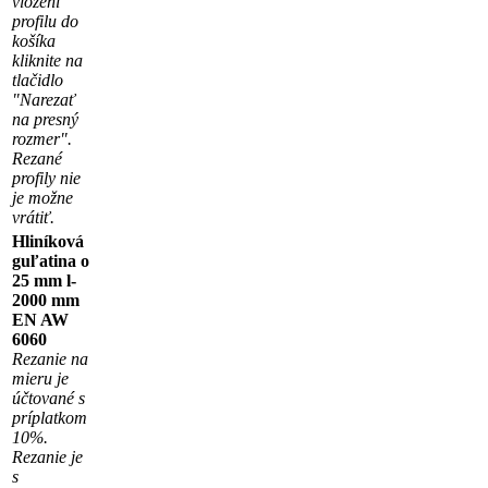
vložení
profilu do
košíka
kliknite na
tlačidlo
"Narezať
na presný
rozmer".
Rezané
profily nie
je možne
vrátiť.
Hliníková
guľatina o
25 mm l-
2000 mm
EN AW
6060
Rezanie na
mieru je
účtované s
príplatkom
10%.
Rezanie je
s