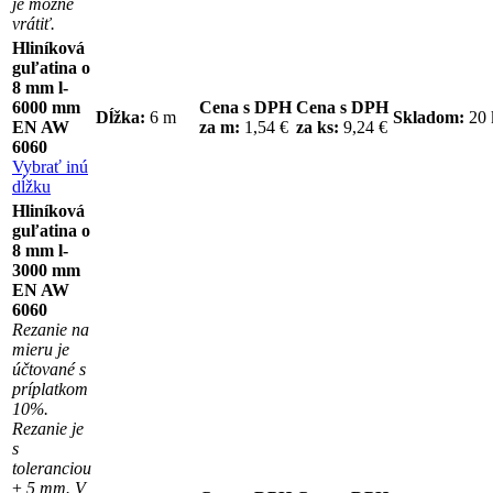
je možne
vrátiť.
Hliníková
guľatina o
8 mm l-
6000 mm
Cena s DPH
Cena s DPH
Dĺžka:
6 m
Skladom:
20
EN AW
za m:
1,54 €
za ks:
9,24 €
6060
Vybrať inú
dĺžku
Hliníková
guľatina o
8 mm l-
3000 mm
EN AW
6060
Rezanie na
mieru je
účtované s
príplatkom
10%.
Rezanie je
s
toleranciou
± 5 mm. V