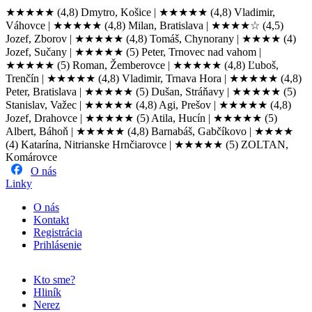
★★★★★
(4,8) Dmytro, Košice |
★★★★★
(4,8) Vladimir,
Váhovce |
★★★★★
(4,8) Milan, Bratislava |
★★★★☆
(4,5)
Jozef, Zborov |
★★★★★
(4,8) Tomáš, Chynorany |
★★★★
(4)
Jozef, Sučany |
★★★★★
(5) Peter, Trnovec nad vahom |
★★★★★
(5) Roman, Žemberovce |
★★★★★
(4,8) Ľuboš,
Trenčín |
★★★★★
(4,8) Vladimir, Trnava Hora |
★★★★★
(4,8)
Peter, Bratislava |
★★★★★
(5) Dušan, Stráňavy |
★★★★★
(5)
Stanislav, Važec |
★★★★★
(4,8) Agi, Prešov |
★★★★★
(4,8)
Jozef, Drahovce |
★★★★★
(5) Atila, Hucín |
★★★★★
(5)
Albert, Báhoň |
★★★★★
(4,8) Barnabáš, Gabčíkovo |
★★★★
(4) Katarína, Nitrianske Hrnčiarovce |
★★★★★
(5) ZOLTAN,
Komárovce
O nás
Linky
O nás
Kontakt
Registrácia
Prihlásenie
Kto sme?
Hliník
Nerez