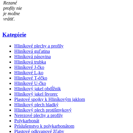
Rezané
profily nie
je možne
vrátiť.
Kategórie
Hliníkové plechy a profily
Hliníková guľatina
Hliníková pásovina
Hliníková trubka
Hliníkové J-čko
Hliníkové L-ko
Hliníkové T-éčko
Hliníkové U-čko
Hliníkový jakel obdĺžnik
Hliníkový jakel štvorec
Plastové spojky k Hliníkovým jaklom
Hliníkový plech hladký
Hliníkový plech protišmykový
Nerezové plechy a profily
Polykarbonát
Príslušenstvo k polykarbonátom
Plastové odkvapové žľaby