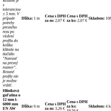
Rezanie je
s
toleranciou
± 5 mm. V
Cena s DPH
Cena s DPH
prípade
Dĺžka:
1 m
Skladom:
10
za m:
2,07 €
za ks:
2,07 €
potreby
presného
rezu po
vložení
profilu do
košíka
kliknite na
tlačidlo
"Narezať
na presný
rozmer".
Rezané
profily nie
je možne
vrátiť.
Hliníková
guľatina o
12 mm l-
Cena s DPH
6000 mm
Cena s DPH
Dĺžka:
6 m
za ks:
Skladom:
4 
EN AW
za m:
3,26 €
19,56 €