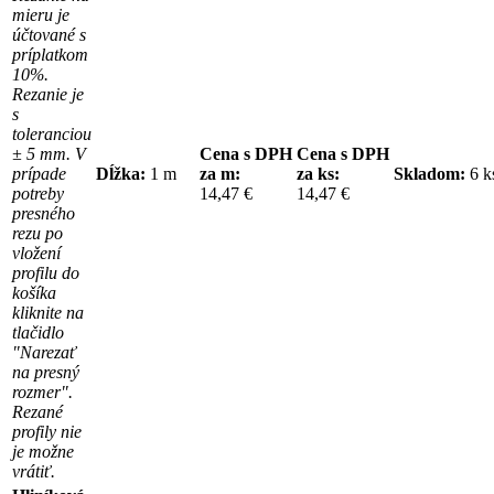
mieru je
účtované s
príplatkom
10%.
Rezanie je
s
toleranciou
± 5 mm. V
Cena s DPH
Cena s DPH
prípade
Dĺžka:
1 m
za m:
za ks:
Skladom:
6 
potreby
14,47 €
14,47 €
presného
rezu po
vložení
profilu do
košíka
kliknite na
tlačidlo
"Narezať
na presný
rozmer".
Rezané
profily nie
je možne
vrátiť.