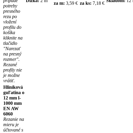
prípade
Dĺžka:
2 m
Skladom:
12
za m:
3,59 €
za ks:
7,18 €
potreby
presného
rezu po
vložení
profilu do
košíka
kliknite na
tlačidlo
"Narezať
na presný
rozmer".
Rezané
profily nie
je možne
vrátiť.
Hliníková
guľatina o
12 mm l-
1000 mm
EN AW
6060
Rezanie na
mieru je
účtované s