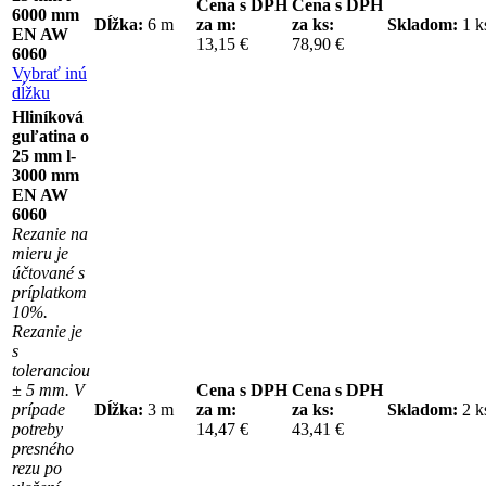
Cena s DPH
Cena s DPH
6000 mm
Dĺžka:
6 m
za m:
za ks:
Skladom:
1 
EN AW
13,15 €
78,90 €
6060
Vybrať inú
dĺžku
Hliníková
guľatina o
25 mm l-
3000 mm
EN AW
6060
Rezanie na
mieru je
účtované s
príplatkom
10%.
Rezanie je
s
toleranciou
± 5 mm. V
Cena s DPH
Cena s DPH
prípade
Dĺžka:
3 m
za m:
za ks:
Skladom:
2 
potreby
14,47 €
43,41 €
presného
rezu po