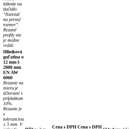
kliknite na
tlačidlo
"Narezať
na presný
rozmer".
Rezané
profily nie
je možne
vrátiť.
Hliníková
guľatina o
12 mm l-
2000 mm
EN AW
6060
Rezanie na
mieru je
účtované s
príplatkom
10%.
Rezanie je
s
toleranciou
± 5 mm. V
Cena s DPH
Cena s DPH