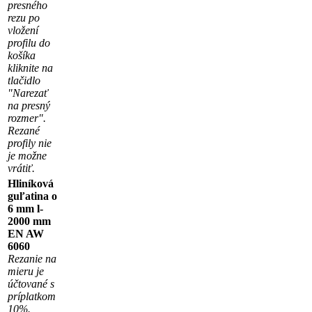
presného
rezu po
vložení
profilu do
košíka
kliknite na
tlačidlo
"Narezať
na presný
rozmer".
Rezané
profily nie
je možne
vrátiť.
Hliníková
guľatina o
6 mm l-
2000 mm
EN AW
6060
Rezanie na
mieru je
účtované s
príplatkom
10%.