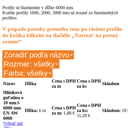
Profily sú štandardne v dĺžke 6000 mm.
Kratšie profily 1000, 2000, 3000 mm sú rezané zo štandardných
profilov.
V prípade potreby presného rezu po vložení profilu
do košíka kliknite na tlačidlo „Narezať na presný
rozmer“
Cena s DPH
Cena s DPH
Názov
Dĺžka
Skladom
za m
za ks
Hliníková
guľatina o
10 mm l-
Cena s DPH
6000 mm
Cena s DPH
Dĺžka:
6 m
za ks:
Skladom:
18
EN AW
za m:
1,88 €
11,28 €
6060
Vybrať inú