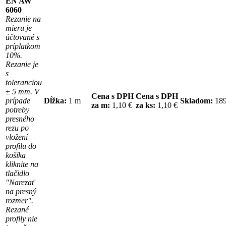
EN AW
6060
Rezanie na
mieru je
účtované s
príplatkom
10%.
Rezanie je
s
toleranciou
± 5 mm. V
Cena s DPH
Cena s DPH
prípade
Dĺžka:
1 m
Skladom:
18
za m:
1,10 €
za ks:
1,10 €
potreby
presného
rezu po
vložení
profilu do
košíka
kliknite na
tlačidlo
"Narezať
na presný
rozmer".
Rezané
profily nie