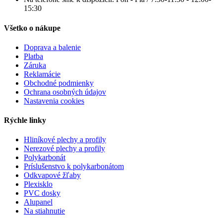
15:30
Všetko o nákupe
Doprava a balenie
Platba
Záruka
Reklamácie
Obchodné podmienky
Ochrana osobných údajov
Nastavenia cookies
Rýchle linky
Hliníkové plechy a profily
Nerezové plechy a profily
Polykarbonát
Príslušenstvo k polykarbonátom
Odkvapové žľaby
Plexisklo
PVC dosky
Alupanel
Na stiahnutie