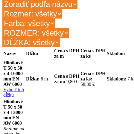
Cena s DPH
Cena s DPH
Názov
Dĺžka
Skladom
za m
za ks
Hliníkové
T 50 x 50
x 4 l-6000
Cena s DPH
Cena s DPH
mm EN
Dĺžka:
6 m
za ks:
Skladom:
7 
za m:
9,80 €
AW 6060
58,80 €
Vybrať inú
dĺžku
Hliníkové
T 50 x 50
x 4 l-3000
mm EN
AW 6060
Rezanie na
mieru je