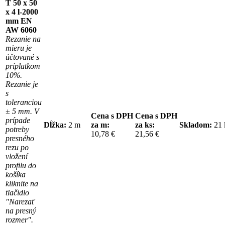
T 50 x 50
x 4 l-2000
mm EN
AW 6060
Rezanie na
mieru je
účtované s
príplatkom
10%.
Rezanie je
s
toleranciou
± 5 mm. V
Cena s DPH
Cena s DPH
prípade
Dĺžka:
2 m
za m:
za ks:
Skladom:
21
potreby
10,78 €
21,56 €
presného
rezu po
vložení
profilu do
košíka
kliknite na
tlačidlo
"Narezať
na presný
rozmer".