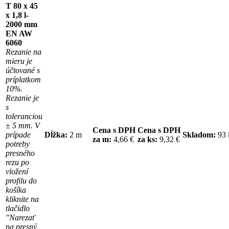
T 80 x 45
x 1,8 l-
2000 mm
EN AW
6060
Rezanie na
mieru je
účtované s
príplatkom
10%.
Rezanie je
s
toleranciou
± 5 mm. V
Cena s DPH
Cena s DPH
prípade
Dĺžka:
2 m
Skladom:
93
za m:
4,66 €
za ks:
9,32 €
potreby
presného
rezu po
vložení
profilu do
košíka
kliknite na
tlačidlo
"Narezať
na presný