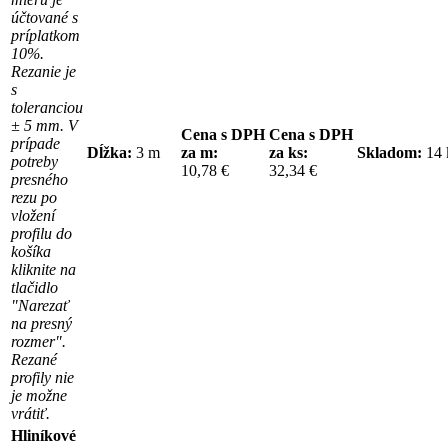
účtované s
príplatkom
10%.
Rezanie je
s
toleranciou
± 5 mm. V
Cena s DPH
Cena s DPH
prípade
Dĺžka:
3 m
za m:
za ks:
Skladom:
14
potreby
10,78 €
32,34 €
presného
rezu po
vložení
profilu do
košíka
kliknite na
tlačidlo
"Narezať
na presný
rozmer".
Rezané
profily nie
je možne
vrátiť.
Hliníkové