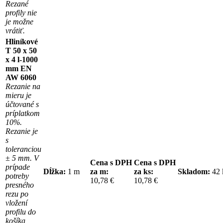
Rezané
profily nie
je možne
vrátiť.
Hliníkové
T 50 x 50
x 4 l-1000
mm EN
AW 6060
Rezanie na
mieru je
účtované s
príplatkom
10%.
Rezanie je
s
toleranciou
± 5 mm. V
Cena s DPH
Cena s DPH
prípade
Dĺžka:
1 m
za m:
za ks:
Skladom:
42
potreby
10,78 €
10,78 €
presného
rezu po
vložení
profilu do
košíka