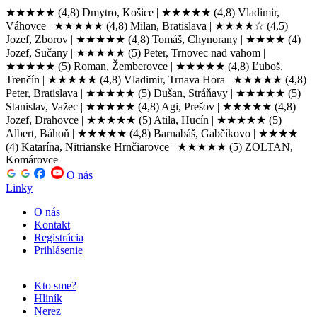
★★★★★
(4,8) Dmytro, Košice |
★★★★★
(4,8) Vladimir,
Váhovce |
★★★★★
(4,8) Milan, Bratislava |
★★★★☆
(4,5)
Jozef, Zborov |
★★★★★
(4,8) Tomáš, Chynorany |
★★★★
(4)
Jozef, Sučany |
★★★★★
(5) Peter, Trnovec nad vahom |
★★★★★
(5) Roman, Žemberovce |
★★★★★
(4,8) Ľuboš,
Trenčín |
★★★★★
(4,8) Vladimir, Trnava Hora |
★★★★★
(4,8)
Peter, Bratislava |
★★★★★
(5) Dušan, Stráňavy |
★★★★★
(5)
Stanislav, Važec |
★★★★★
(4,8) Agi, Prešov |
★★★★★
(4,8)
Jozef, Drahovce |
★★★★★
(5) Atila, Hucín |
★★★★★
(5)
Albert, Báhoň |
★★★★★
(4,8) Barnabáš, Gabčíkovo |
★★★★
(4) Katarína, Nitrianske Hrnčiarovce |
★★★★★
(5) ZOLTAN,
Komárovce
O nás
Linky
O nás
Kontakt
Registrácia
Prihlásenie
Kto sme?
Hliník
Nerez