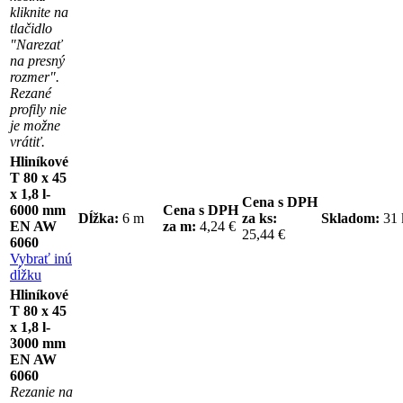
kliknite na
tlačidlo
"Narezať
na presný
rozmer".
Rezané
profily nie
je možne
vrátiť.
Hliníkové
T 80 x 45
x 1,8 l-
Cena s DPH
6000 mm
Cena s DPH
Dĺžka:
6 m
za ks:
Skladom:
31
EN AW
za m:
4,24 €
25,44 €
6060
Vybrať inú
dĺžku
Hliníkové
T 80 x 45
x 1,8 l-
3000 mm
EN AW
6060
Rezanie na