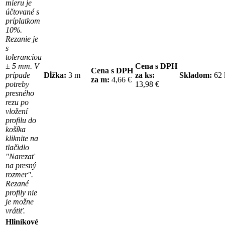
mieru je
účtované s
príplatkom
10%.
Rezanie je
s
toleranciou
± 5 mm. V
Cena s DPH
Cena s DPH
prípade
Dĺžka:
3 m
za ks:
Skladom:
62
za m:
4,66 €
potreby
13,98 €
presného
rezu po
vložení
profilu do
košíka
kliknite na
tlačidlo
"Narezať
na presný
rozmer".
Rezané
profily nie
je možne
vrátiť.
Hliníkové