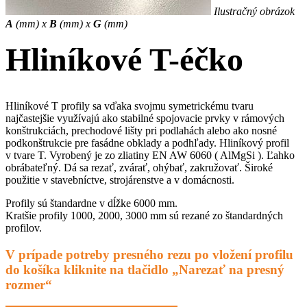
Ilustračný obrázok
A
(mm) x
B
(mm) x
G
(mm)
Hliníkové T-éčko
Hliníkové T profily sa vďaka svojmu symetrickému tvaru
najčastejšie využívajú ako stabilné spojovacie prvky v rámových
konštrukciách, prechodové lišty pri podlahách alebo ako nosné
podkonštrukcie pre fasádne obklady a podhľady. Hliníkový profil
v tvare T. Vyrobený je zo zliatiny EN AW 6060 ( AlMgSi ). Ľahko
obrábateľný. Dá sa rezať, zvárať, ohýbať, zakružovať. Široké
použitie v stavebníctve, strojárenstve a v domácnosti.
Profily sú štandardne v dĺžke 6000 mm.
Kratšie profily 1000, 2000, 3000 mm sú rezané zo štandardných
profilov.
V prípade potreby presného rezu po vložení profilu
do košíka kliknite na tlačidlo „Narezať na presný
rozmer“