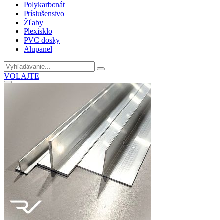
Polykarbonát
Príslušenstvo
Žľaby
Plexisklo
PVC dosky
Alupanel
VOLAJTE