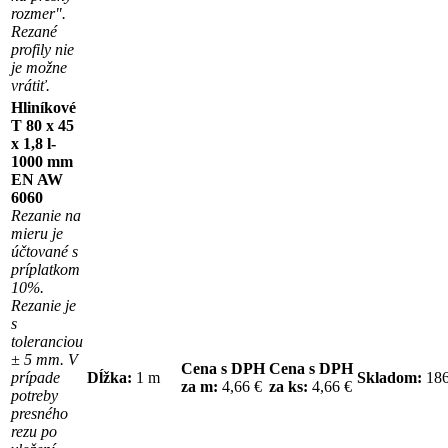
rozmer".
Rezané
profily nie
je možne
vrátiť.
Hliníkové
T 80 x 45
x 1,8 l-
1000 mm
EN AW
6060
Rezanie na
mieru je
účtované s
príplatkom
10%.
Rezanie je
s
toleranciou
± 5 mm. V
Cena s DPH
Cena s DPH
prípade
Dĺžka:
1 m
Skladom:
18
za m:
4,66 €
za ks:
4,66 €
potreby
presného
rezu po