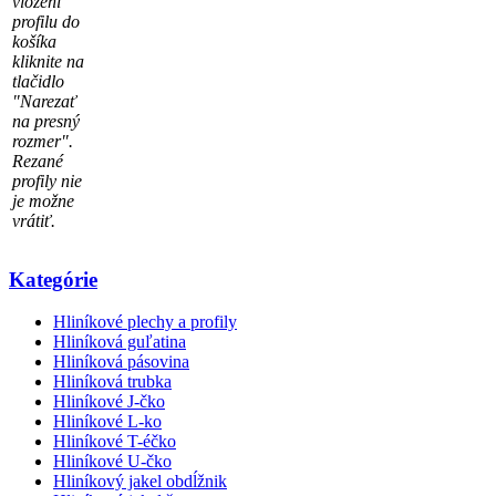
vložení
profilu do
košíka
kliknite na
tlačidlo
"Narezať
na presný
rozmer".
Rezané
profily nie
je možne
vrátiť.
Kategórie
Hliníkové plechy a profily
Hliníková guľatina
Hliníková pásovina
Hliníková trubka
Hliníkové J-čko
Hliníkové L-ko
Hliníkové T-éčko
Hliníkové U-čko
Hliníkový jakel obdĺžnik