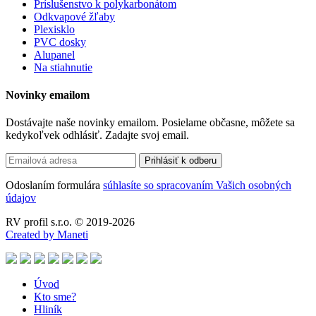
Príslušenstvo k polykarbonátom
Odkvapové žľaby
Plexisklo
PVC dosky
Alupanel
Na stiahnutie
Novinky emailom
Dostávajte naše novinky emailom. Posielame občasne, môžete sa
kedykoľvek odhlásiť. Zadajte svoj email.
Odoslaním formulára
súhlasíte so spracovaním Vašich osobných
údajov
RV profil s.r.o. © 2019-2026
Created by Maneti
Úvod
Kto sme?
Hliník