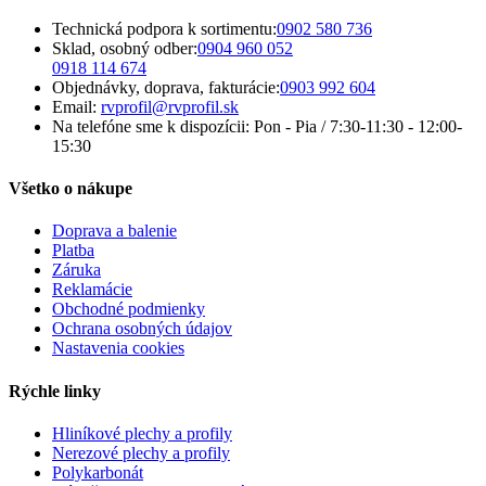
Technická podpora k sortimentu:
0902 580 736
Sklad, osobný odber:
0904 960 052
0918 114 674
Objednávky, doprava, fakturácie:
0903 992 604
Email:
rvprofil@rvprofil.sk
Na telefóne sme k dispozícii:
Pon - Pia / 7:30-11:30 - 12:00-
15:30
Všetko o nákupe
Doprava a balenie
Platba
Záruka
Reklamácie
Obchodné podmienky
Ochrana osobných údajov
Nastavenia cookies
Rýchle linky
Hliníkové plechy a profily
Nerezové plechy a profily
Polykarbonát