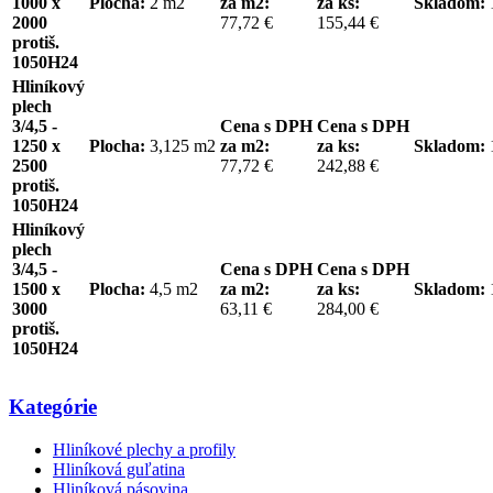
1000 x
Plocha:
2 m2
za m2:
za ks:
Skladom:
2000
77,72 €
155,44 €
protiš.
1050H24
Hliníkový
plech
3/4,5 -
Cena s DPH
Cena s DPH
1250 x
Plocha:
3,125 m2
za m2:
za ks:
Skladom:
2500
77,72 €
242,88 €
protiš.
1050H24
Hliníkový
plech
3/4,5 -
Cena s DPH
Cena s DPH
1500 x
Plocha:
4,5 m2
za m2:
za ks:
Skladom:
3000
63,11 €
284,00 €
protiš.
1050H24
Kategórie
Hliníkové plechy a profily
Hliníková guľatina
Hliníková pásovina