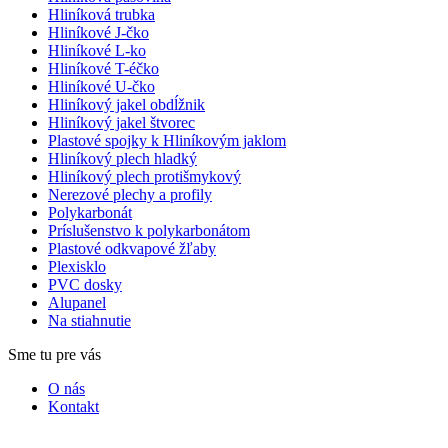
Hliníková trubka
Hliníkové J-čko
Hliníkové L-ko
Hliníkové T-éčko
Hliníkové U-čko
Hliníkový jakel obdĺžnik
Hliníkový jakel štvorec
Plastové spojky k Hliníkovým jaklom
Hliníkový plech hladký
Hliníkový plech protišmykový
Nerezové plechy a profily
Polykarbonát
Príslušenstvo k polykarbonátom
Plastové odkvapové žľaby
Plexisklo
PVC dosky
Alupanel
Na stiahnutie
Sme tu pre vás
O nás
Kontakt