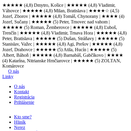
★★★★★
(4,8) Dmytro, Košice |
★★★★★
(4,8) Vladimir,
Váhovce |
★★★★★
(4,8) Milan, Bratislava |
★★★★☆
(4,5)
Jozef, Zborov |
★★★★★
(4,8) Tomáš, Chynorany |
★★★★
(4)
Jozef, Sučany |
★★★★★
(5) Peter, Trnovec nad vahom |
★★★★★
(5) Roman, Žemberovce |
★★★★★
(4,8) Ľuboš,
Trenčín |
★★★★★
(4,8) Vladimir, Trnava Hora |
★★★★★
(4,8)
Peter, Bratislava |
★★★★★
(5) Dušan, Stráňavy |
★★★★★
(5)
Stanislav, Važec |
★★★★★
(4,8) Agi, Prešov |
★★★★★
(4,8)
Jozef, Drahovce |
★★★★★
(5) Atila, Hucín |
★★★★★
(5)
Albert, Báhoň |
★★★★★
(4,8) Barnabáš, Gabčíkovo |
★★★★
(4) Katarína, Nitrianske Hrnčiarovce |
★★★★★
(5) ZOLTAN,
Komárovce
O nás
Linky
O nás
Kontakt
Registrácia
Prihlásenie
Kto sme?
Hliník
Nerez