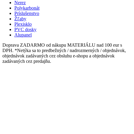
Nerez
Polykarbonát
Príslušenstvo
Žľaby
Plexisklo
PVC dosky
Alupanel
Doprava ZADARMO od nákupu MATERIÁLU nad 100 eur s
DPH. *Netýka sa to predbežných / nadrozmerných / objednávok,
objednávok zadávaných cez obsluhu e-shopu a objednávok
zadávaných cez predajňu.