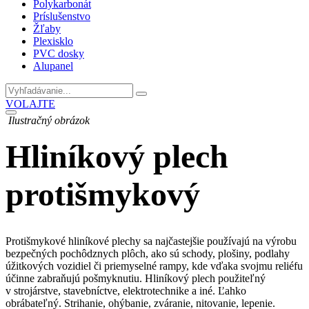
Polykarbonát
Príslušenstvo
Žľaby
Plexisklo
PVC dosky
Alupanel
VOLAJTE
Ilustračný obrázok
Hliníkový plech
protišmykový
Protišmykové hliníkové plechy sa najčastejšie používajú na výrobu
bezpečných pochôdznych plôch, ako sú schody, plošiny, podlahy
úžitkových vozidiel či priemyselné rampy, kde vďaka svojmu reliéfu
účinne zabraňujú pošmyknutiu. Hliníkový plech použiteľný
v strojárstve, stavebníctve, elektrotechnike a iné. Ľahko
obrábateľný. Strihanie, ohýbanie, zváranie, nitovanie, lepenie.