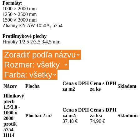
Formáty:
1000 × 2000 mm
1250 × 2500 mm
1500 × 3000 mm
Zliatiny EN AW 1050A, 5754
Protišmykové plechy
Hrúbky 1/2,5 2/3,5 3/4,5 mm
Cena s DPH
Cena s DPH
Názov
Plocha
Skladom
za m2
za ks
Hliníkový
plech
1,5/3,0 -
Cena s DPH
Cena s DPH
1000 x
Plocha:
2 m2
za m2:
za ks:
Skladom:
2000
37,48 €
74,96 €
protiš.
5754
H114